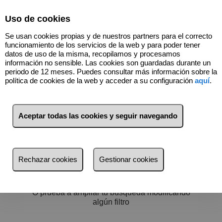
Select Language
▼
Uso de cookies
600973660
Se usan cookies propias y de nuestros partners para el correcto
funcionamiento de los servicios de la web y para poder tener
datos de uso de la misma, recopilamos y procesamos
información no sensible. Las cookies son guardadas durante un
periodo de 12 meses. Puedes consultar más información sobre la
política de cookies de la web y acceder a su configuración
aquí
.
Filtros
más reciente
Aceptar todas las cookies y seguir navegando
más reciente
Menos reciente
No hay nada por aquí :)
Rechazar cookies
Gestionar cookies
Baratos
Volver a buscar
Caros
O prueba a ampliar tu búsqueda modificando
Pequeños
algún filtro
Grandes