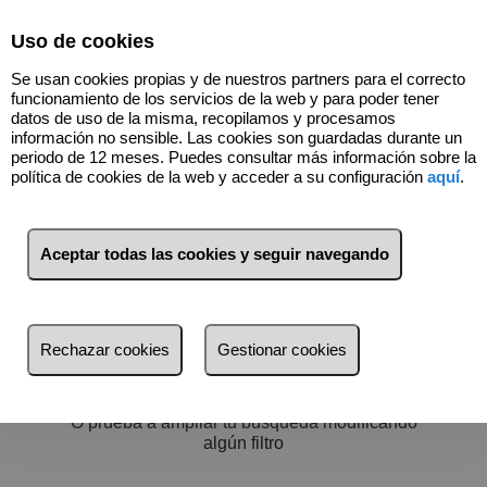
Select Language
▼
Uso de cookies
600973660
Se usan cookies propias y de nuestros partners para el correcto
funcionamiento de los servicios de la web y para poder tener
datos de uso de la misma, recopilamos y procesamos
información no sensible. Las cookies son guardadas durante un
periodo de 12 meses. Puedes consultar más información sobre la
política de cookies de la web y acceder a su configuración
aquí
.
Filtros
más reciente
Aceptar todas las cookies y seguir navegando
más reciente
Menos reciente
No hay nada por aquí :)
Rechazar cookies
Gestionar cookies
Baratos
Volver a buscar
Caros
O prueba a ampliar tu búsqueda modificando
Pequeños
algún filtro
Grandes